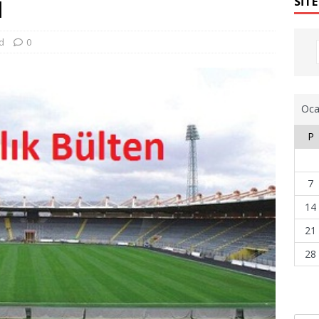
N
SİTE
d
0
Oca
P
7
14
21
28