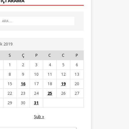
 İÇİ ARAMA
k 2019
S
Ç
P
C
C
P
1
2
3
4
5
6
8
9
10
11
12
13
15
16
17
18
19
20
22
23
24
25
26
27
29
30
31
Şub »