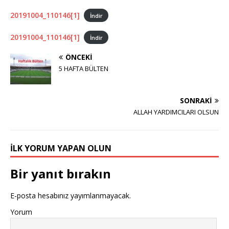
20191004_110146[1]
İndir
20191004_110146[1]
İndir
ÖNCEKI
5 HAFTA BÜLTEN
SONRAKI
ALLAH YARDIMCILARI OLSUN
İLK YORUM YAPAN OLUN
Bir yanıt bırakın
E-posta hesabınız yayımlanmayacak.
Yorum