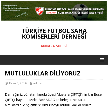
TÜRKIYE FUTBOL SAHA
KOMISERLERI DERNEĞI
ANKARA ŞUBESİ
MUTLULUKLAR DİLİYORUZ
Ekim 4, 2019
admin
Derneğimiz yönetim kurulu üyesi Mustafa ÇİFTÇİ’ nin kızı Buse
ÇİFTÇİ hayatını Melih BABADAĞ ile birleştirme kararı
almışlardır.Genç çiftlere ömür boyu mutluluklar diliyoruz.