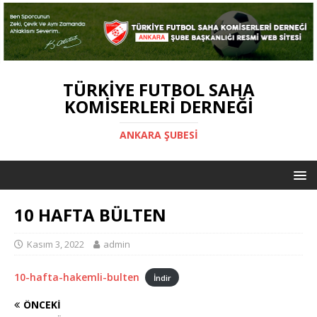
TÜRKIYE FUTBOL SAHA
KOMISERLERI DERNEĞI
ANKARA ŞUBESİ
10 HAFTA BÜLTEN
Kasım 3, 2022
admin
10-hafta-hakemli-bulten
İndir
ÖNCEKI