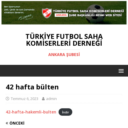
TÜRKIYE FUTBOL SAHA
KOMISERLERI DERNEĞI
ANKARA ŞUBESİ
42 hafta bülten
Temmuz 6, 2023
admin
42-hafta-hakemli-bulten
İndir
ÖNCEKI