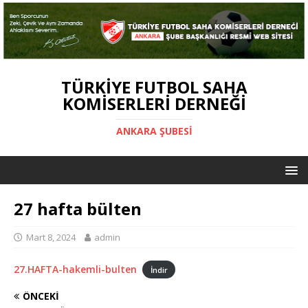
TÜRKIYE FUTBOL SAHA
KOMISERLERI DERNEĞI
ANKARA ŞUBESİ
27 hafta bülten
Mart 8, 2024
admin
27.HAFTA-hakemli-bulten
İndir
ÖNCEKI