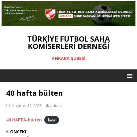
TÜRKIYE FUTBOL SAHA
KOMISERLERI DERNEĞI
ANKARA ŞUBESİ
40 hafta bülten
Haziran 12, 2025
admin
40.HAFTA-bulten
İndir
ÖNCEKI