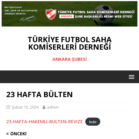
TÜRKIYE FUTBOL SAHA
KOMISERLERI DERNEĞI
ANKARA ŞUBESİ
23 HAFTA BÜLTEN
Şubat 10, 2024
admin
23-HAFTA-HAKEMLI-BULTEN-REVIZE
İndir
ÖNCEKI